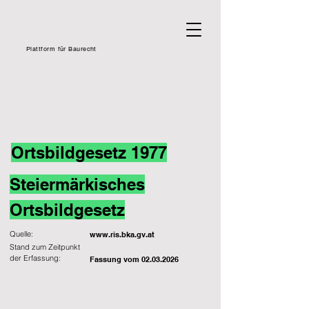
Plattform für Baurecht
Ortsbildgesetz 1977
Steiermärkisches
Ortsbildgesetz
Quelle:
www.ris.bka.gv.at
Stand zum Zeitpunkt
der Erfassung:
Fassung vom
02.03.2026