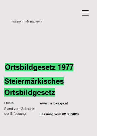
Plattform für Baurecht
Ortsbildgesetz 1977
Steiermärkisches
Ortsbildgesetz
Quelle:
www.ris.bka.gv.at
Stand zum Zeitpunkt
der Erfassung:
Fassung vom
02.03.2026