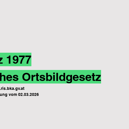
z 1977
hes Ortsbildgesetz
ris.bka.gv.at
ung vom 02.03.2026