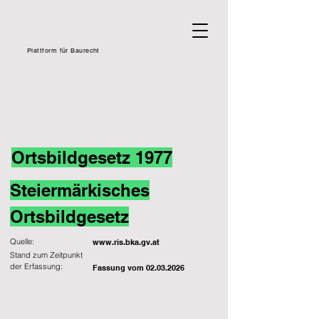
Plattform für Baurecht
Ortsbildgesetz 1977
Steiermärkisches
Ortsbildgesetz
Quelle:
www.ris.bka.gv.at
Stand zum Zeitpunkt
der Erfassung:
Fassung vom
02.03.2026