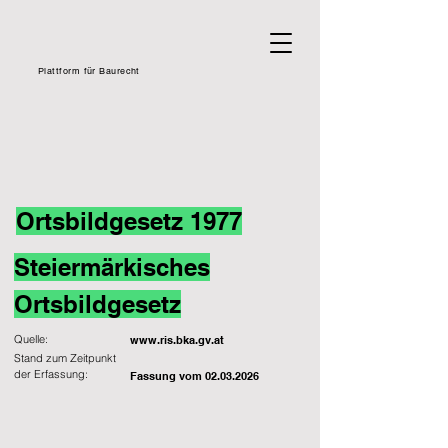
Plattform für Baurecht
Ortsbildgesetz 1977
Steiermärkisches
Ortsbildgesetz
Quelle:
www.ris.bka.gv.at
Stand zum Zeitpunkt
der Erfassung:
Fassung vom
02.03.2026