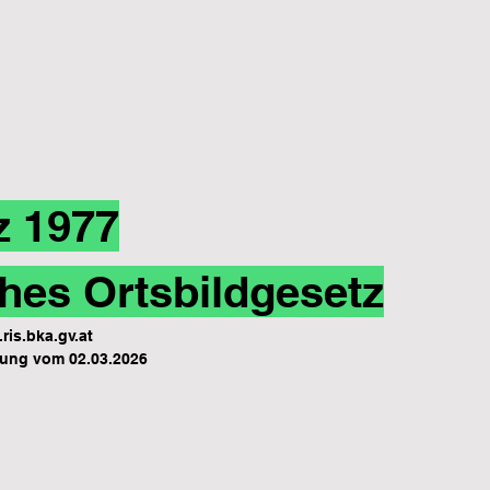
z 1977
hes Ortsbildgesetz
ris.bka.gv.at
ung vom 02.03.2026