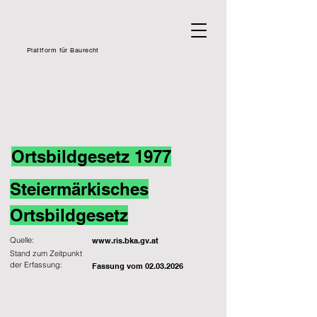
Plattform für Baurecht
Ortsbildgesetz 1977
Steiermärkisches
Ortsbildgesetz
Quelle:
www.ris.bka.gv.at
Stand zum Zeitpunkt
der Erfassung:
Fassung vom
02.03.2026