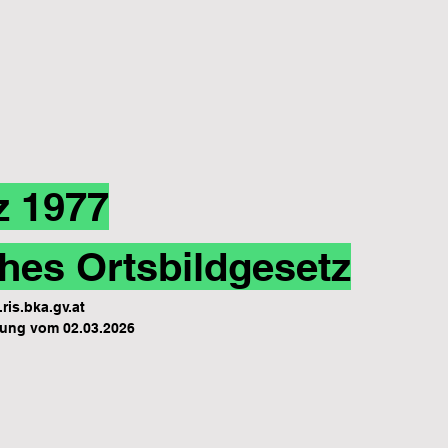
z 1977
hes Ortsbildgesetz
ris.bka.gv.at
ung vom 02.03.2026