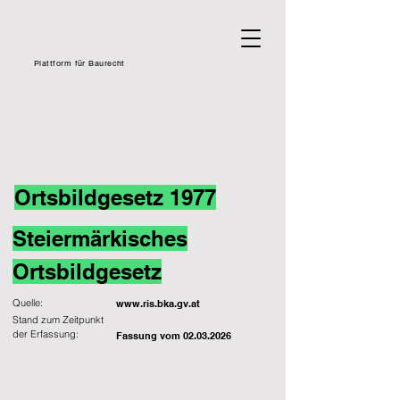
Plattform für Baurecht
Ortsbildgesetz 1977
Steiermärkisches
Ortsbildgesetz
Quelle:
www.ris.bka.gv.at
Stand zum Zeitpunkt
der Erfassung:
Fassung vom
02.03.2026