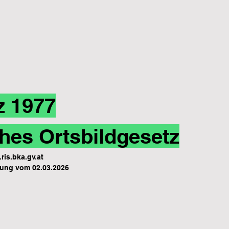
z 1977
hes Ortsbildgesetz
ris.bka.gv.at
ung vom 02.03.2026