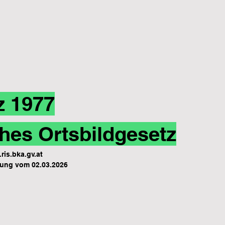
z 1977
hes Ortsbildgesetz
ris.bka.gv.at
ung vom 02.03.2026