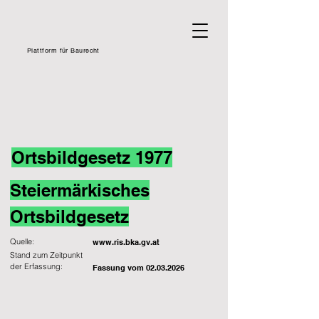
Plattform für Baurecht
Ortsbildgesetz 1977
Steiermärkisches
Ortsbildgesetz
Quelle:
www.ris.bka.gv.at
Stand zum Zeitpunkt
der Erfassung:
Fassung vom
02.03.2026