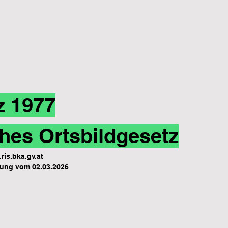
z 1977
hes Ortsbildgesetz
ris.bka.gv.at
ung vom 02.03.2026