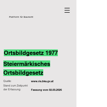
Plattform für Baurecht
Ortsbildgesetz 1977
Steiermärkisches
Ortsbildgesetz
Quelle:
www.ris.bka.gv.at
Stand zum Zeitpunkt
der Erfassung:
Fassung vom
02.03.2026