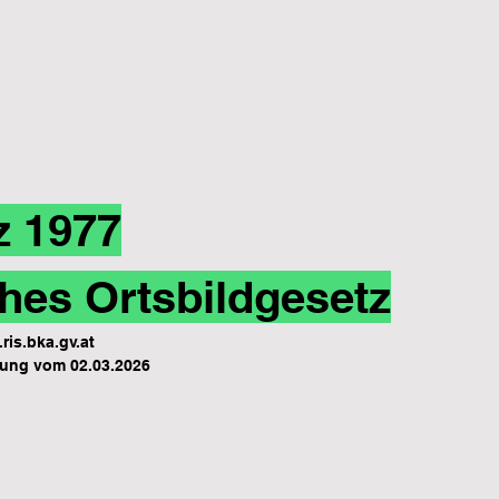
z 1977
hes Ortsbildgesetz
ris.bka.gv.at
ung vom 02.03.2026