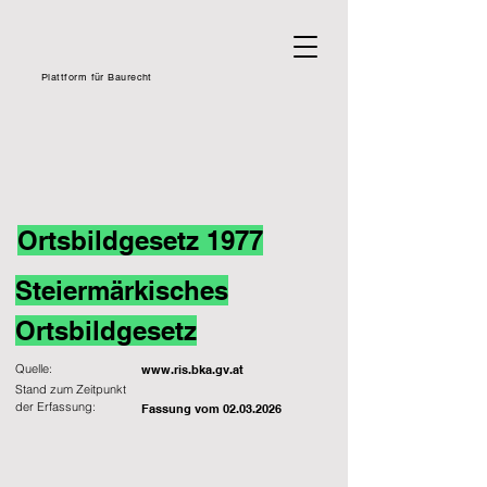
Plattform für Baurecht
Ortsbildgesetz 1977
Steiermärkisches
Ortsbildgesetz
Quelle:
www.ris.bka.gv.at
Stand zum Zeitpunkt
der Erfassung:
Fassung vom
02.03.2026