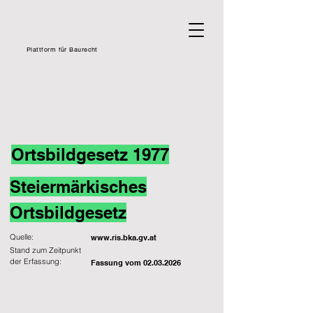
Plattform für Baurecht
Ortsbildgesetz 1977
Steiermärkisches
Ortsbildgesetz
Quelle:
www.ris.bka.gv.at
Stand zum Zeitpunkt
der Erfassung:
Fassung vom
02.03.2026