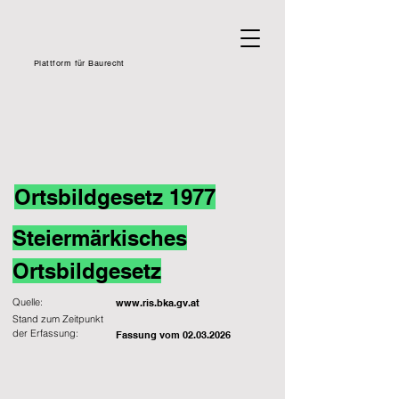
Plattform für Baurecht
Ortsbildgesetz 1977
Steiermärkisches
Ortsbildgesetz
Quelle:
www.ris.bka.gv.at
Stand zum Zeitpunkt
der Erfassung:
Fassung vom
02.03.2026