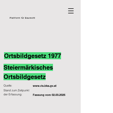
Plattform für Baurecht
Ortsbildgesetz 1977
Steiermärkisches
Ortsbildgesetz
Quelle:
www.ris.bka.gv.at
Stand zum Zeitpunkt
der Erfassung:
Fassung vom
02.03.2026