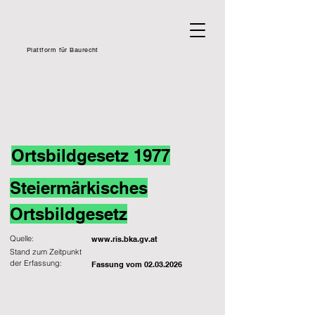
Plattform für Baurecht
Ortsbildgesetz 1977
Steiermärkisches
Ortsbildgesetz
Quelle:
www.ris.bka.gv.at
Stand zum Zeitpunkt
der Erfassung:
Fassung vom
02.03.2026