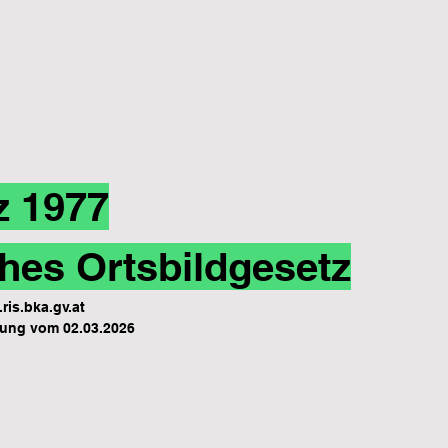
z 1977
hes Ortsbildgesetz
ris.bka.gv.at
ung vom 02.03.2026