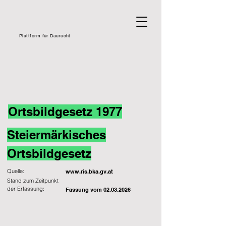
Plattform für Baurecht
Ortsbildgesetz 1977
Steiermärkisches
Ortsbildgesetz
Quelle:
www.ris.bka.gv.at
Stand zum Zeitpunkt
der Erfassung:
Fassung vom
02.03.2026