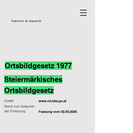
Plattform für Baurecht
Ortsbildgesetz 1977
Steiermärkisches
Ortsbildgesetz
Quelle:
www.ris.bka.gv.at
Stand zum Zeitpunkt
der Erfassung:
Fassung vom
02.03.2026