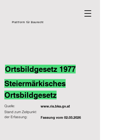
Plattform für Baurecht
Ortsbildgesetz 1977
Steiermärkisches
Ortsbildgesetz
Quelle:
www.ris.bka.gv.at
Stand zum Zeitpunkt
der Erfassung:
Fassung vom
02.03.2026