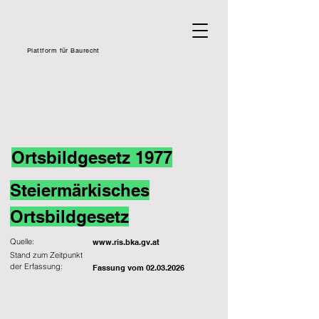
Plattform für Baurecht
Ortsbildgesetz 1977
Steiermärkisches
Ortsbildgesetz
Quelle:
www.ris.bka.gv.at
Stand zum Zeitpunkt
der Erfassung:
Fassung vom
02.03.2026