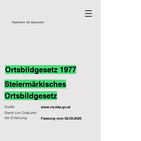
Plattform für Baurecht
Ortsbildgesetz 1977
Steiermärkisches
Ortsbildgesetz
Quelle:
www.ris.bka.gv.at
Stand zum Zeitpunkt
der Erfassung:
Fassung vom
02.03.2026