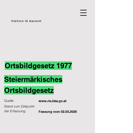
Plattform für Baurecht
Ortsbildgesetz 1977
Steiermärkisches
Ortsbildgesetz
Quelle:
www.ris.bka.gv.at
Stand zum Zeitpunkt
der Erfassung:
Fassung vom
02.03.2026