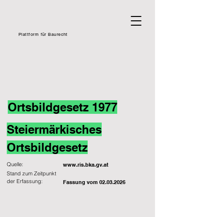
Plattform für Baurecht
Ortsbildgesetz 1977
Steiermärkisches
Ortsbildgesetz
Quelle:
www.ris.bka.gv.at
Stand zum Zeitpunkt
der Erfassung:
Fassung vom
02.03.2026