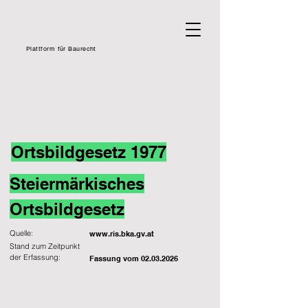
Plattform für Baurecht
Ortsbildgesetz 1977
Steiermärkisches
Ortsbildgesetz
Quelle:
www.ris.bka.gv.at
Stand zum Zeitpunkt
der Erfassung:
Fassung vom
02.03.2026