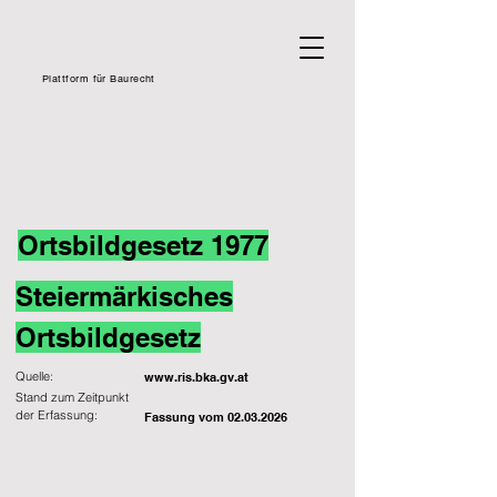
Plattform für Baurecht
Ortsbildgesetz 1977
Steiermärkisches
Ortsbildgesetz
Quelle:
www.ris.bka.gv.at
Stand zum Zeitpunkt
der Erfassung:
Fassung vom
02.03.2026