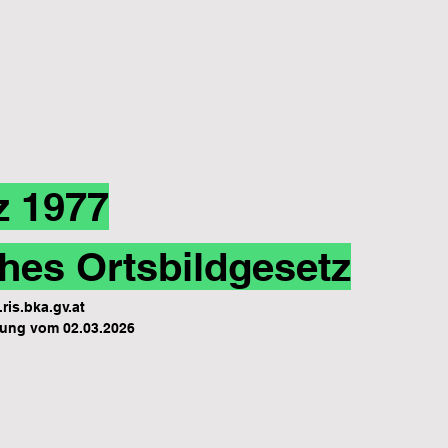
z 1977
hes Ortsbildgesetz
ris.bka.gv.at
ung vom 02.03.2026