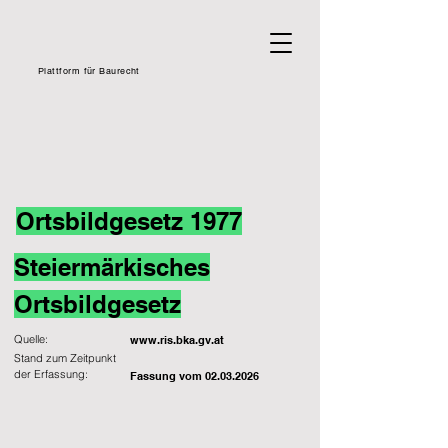
Plattform für Baurecht
Ortsbildgesetz 1977
Steiermärkisches
Ortsbildgesetz
Quelle:
www.ris.bka.gv.at
Stand zum Zeitpunkt
der Erfassung:
Fassung vom
02.03.2026