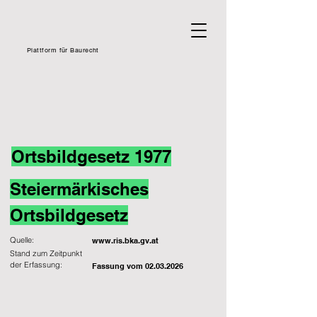
Plattform für Baurecht
Ortsbildgesetz 1977
Steiermärkisches
Ortsbildgesetz
Quelle:
www.ris.bka.gv.at
Stand zum Zeitpunkt
der Erfassung:
Fassung vom
02.03.2026