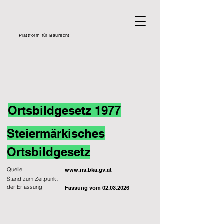
Plattform für Baurecht
Ortsbildgesetz 1977
Steiermärkisches
Ortsbildgesetz
Quelle:
www.ris.bka.gv.at
Stand zum Zeitpunkt
der Erfassung:
Fassung vom
02.03.2026