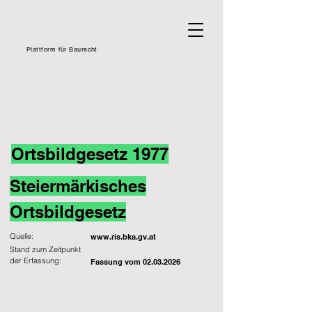
Plattform für Baurecht
Ortsbildgesetz 1977
Steiermärkisches
Ortsbildgesetz
Quelle:
www.ris.bka.gv.at
Stand zum Zeitpunkt
der Erfassung:
Fassung vom
02.03.2026