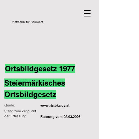
Plattform für Baurecht
Ortsbildgesetz 1977
Steiermärkisches
Ortsbildgesetz
Quelle:
www.ris.bka.gv.at
Stand zum Zeitpunkt
der Erfassung:
Fassung vom
02.03.2026