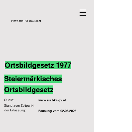
Plattform für Baurecht
Ortsbildgesetz 1977
Steiermärkisches
Ortsbildgesetz
Quelle:
www.ris.bka.gv.at
Stand zum Zeitpunkt
der Erfassung:
Fassung vom
02.03.2026