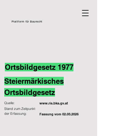
Plattform für Baurecht
Ortsbildgesetz 1977
Steiermärkisches
Ortsbildgesetz
Quelle:
www.ris.bka.gv.at
Stand zum Zeitpunkt
der Erfassung:
Fassung vom
02.03.2026