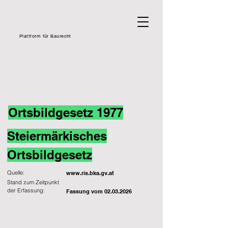
Plattform für Baurecht
Ortsbildgesetz 1977
Steiermärkisches
Ortsbildgesetz
Quelle:
www.ris.bka.gv.at
Stand zum Zeitpunkt
der Erfassung:
Fassung vom
02.03.2026