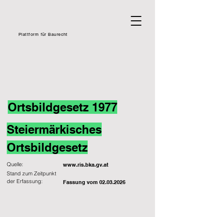
Plattform für Baurecht
Ortsbildgesetz 1977
Steiermärkisches
Ortsbildgesetz
Quelle:
www.ris.bka.gv.at
Stand zum Zeitpunkt
der Erfassung:
Fassung vom
02.03.2026