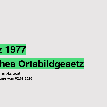
z 1977
hes Ortsbildgesetz
ris.bka.gv.at
ung vom 02.03.2026