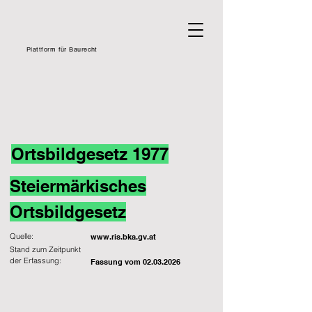
Plattform für Baurecht
Ortsbildgesetz 1977
Steiermärkisches
Ortsbildgesetz
Quelle:
www.ris.bka.gv.at
Stand zum Zeitpunkt
der Erfassung:
Fassung vom
02.03.2026