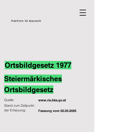
Plattform für Baurecht
Ortsbildgesetz 1977
Steiermärkisches
Ortsbildgesetz
Quelle:
www.ris.bka.gv.at
Stand zum Zeitpunkt
der Erfassung:
Fassung vom
02.03.2026