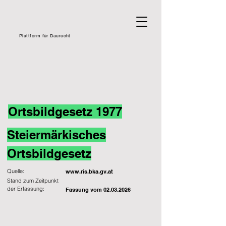
Plattform für Baurecht
Ortsbildgesetz 1977
Steiermärkisches
Ortsbildgesetz
Quelle:
www.ris.bka.gv.at
Stand zum Zeitpunkt
der Erfassung:
Fassung vom
02.03.2026