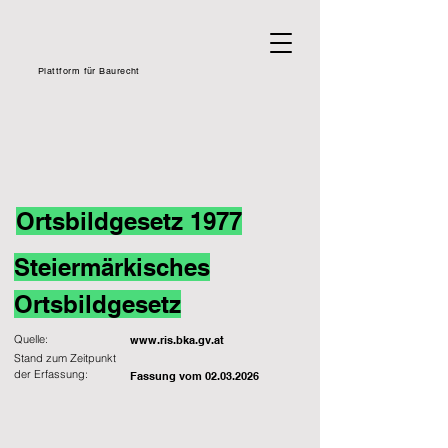
Plattform für Baurecht
Ortsbildgesetz 1977
Steiermärkisches
Ortsbildgesetz
Quelle:
www.ris.bka.gv.at
Stand zum Zeitpunkt
der Erfassung:
Fassung vom
02.03.2026