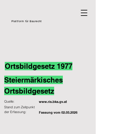
Plattform für Baurecht
Ortsbildgesetz 1977
Steiermärkisches
Ortsbildgesetz
Quelle:
www.ris.bka.gv.at
Stand zum Zeitpunkt
der Erfassung:
Fassung vom
02.03.2026