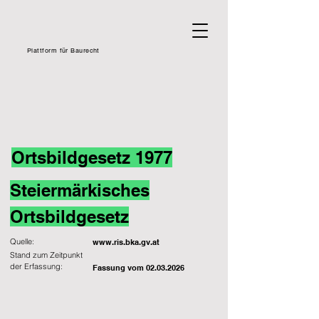
Plattform für Baurecht
Ortsbildgesetz 1977
Steiermärkisches
Ortsbildgesetz
Quelle:
www.ris.bka.gv.at
Stand zum Zeitpunkt
der Erfassung:
Fassung vom
02.03.2026