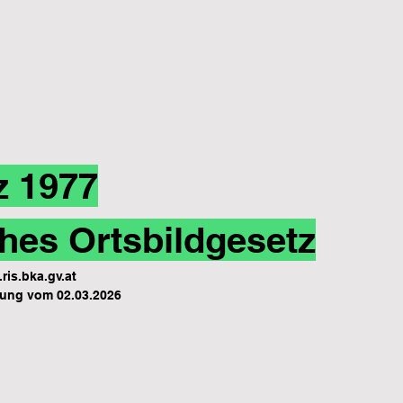
z 1977
hes Ortsbildgesetz
ris.bka.gv.at
ung vom 02.03.2026