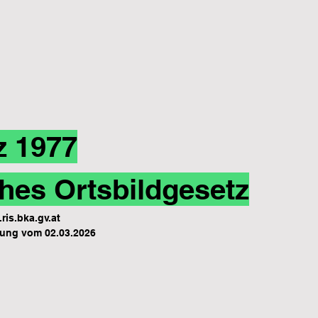
z 1977
hes Ortsbildgesetz
ris.bka.gv.at
ung vom 02.03.2026