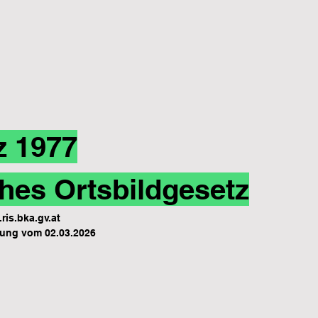
z 1977
hes Ortsbildgesetz
ris.bka.gv.at
ung vom 02.03.2026